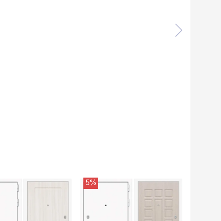
5%
5%