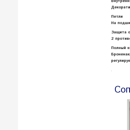
Внутренн
Декорати
Петли
На подши
Защита о
2 против
Полный к
Броненак
регулиру
.
Соп