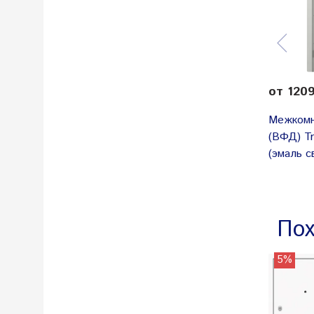
от 120
Межкомн
(ВФД) Tr
(эмаль с
Пох
5%