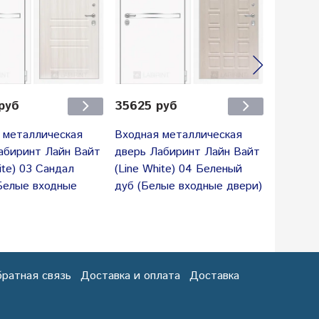
руб
35625 руб
35600 
 металлическая
Входная металлическая
Входная
абиринт Лайн Вайт
дверь Лабиринт Лайн Вайт
дверь Л
ite) 03 Сандал
(Line White) 04 Беленый
(Line Wh
Белые входные
дуб (Белые входные двери)
дерево 
двери)
ратная связь
Доставка и оплата
Доставка