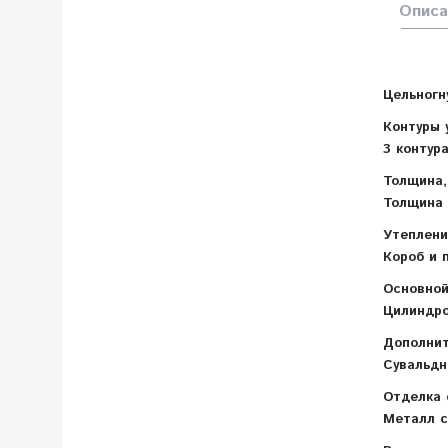
Описа
Цельногн
Контуры 
3 контур
Толщина,
Толщина 
Утеплени
Короб и 
Основной
Цилиндро
Дополнит
Сувальдн
Отделка 
Металл с