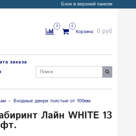
Блок в верхней панели
0
0
0 руб
Корзина:
ата заказа
ы
рам
Входные двери толстые от 100мм
абиринт Лайн WHITE 13
офт.