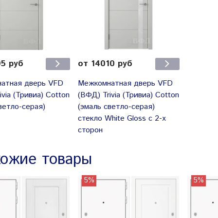
95 руб
от 14010 руб
атная дверь VFD
Межкомнатная дверь VFD
ivia (Тривиа) Cotton
(ВФД) Trivia (Тривиа) Cotton
ветло-серая)
(эмаль светло-серая)
стекло White Gloss с 2-х
сторон
ожие товары
5%
5%