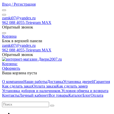
Вход / Регистрация
zamki07@yandex.ru
962 088 4055-Teiegram МАХ
Обратный звонок
Корзина
Блок в верхней панели
zamki07@yandex.ru
962 088 4055-Teiegram МАХ
Обратный звонок
Корзина:
Оформить
Ваша корзина пуста
О компании
Наши работы
Доставка
Установка дверей
Гарантия
Как сделать заказ
Оплата заказа
Как сделать замер
Установка доборов и наличников.
Условия обмена и возврата
Контакты
Личный кабинет
Все товары
Каталог
Блог
Оплата