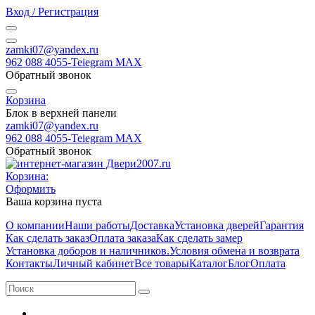
Вход / Регистрация
zamki07@yandex.ru
962 088 4055-Teiegram МАХ
Обратный звонок
Корзина
Блок в верхней панели
zamki07@yandex.ru
962 088 4055-Teiegram МАХ
Обратный звонок
Корзина:
Оформить
Ваша корзина пуста
О компании
Наши работы
Доставка
Установка дверей
Гарантия
Как сделать заказ
Оплата заказа
Как сделать замер
Установка доборов и наличников.
Условия обмена и возврата
Контакты
Личный кабинет
Все товары
Каталог
Блог
Оплата