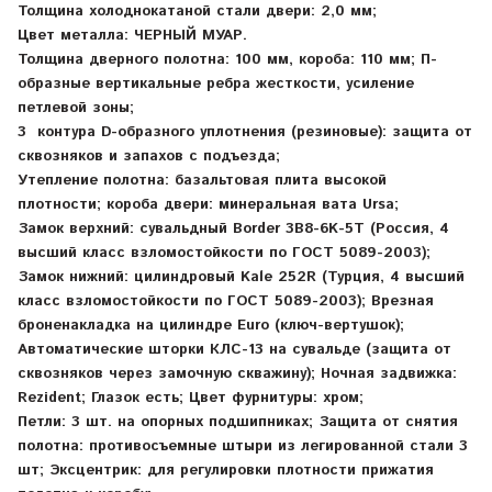
Толщина холоднокатаной стали двери: 2,0 мм;
Цвет металла: ЧЕРНЫЙ МУАР.
Толщина дверного полотна: 100 мм, короба: 110 мм; П-
образные вертикальные ребра жесткости, усиление
петлевой зоны;
3 контура D-образного уплотнения (резиновые): защита от
сквозняков и запахов с подъезда;
Утепление полотна: базальтовая плита высокой
плотности; короба двери: минеральная вата Ursa;
Замок верхний: сувальдный Border 3B8-6K-5Т (Россия, 4
высший класс взломостойкости по ГОСТ 5089-2003);
Замок нижний: цилиндровый Kale 252R (Турция, 4 высший
класс взломостойкости по ГОСТ 5089-2003); Врезная
броненакладка на цилиндре Euro (ключ-вертушок);
Автоматические шторки КЛС-13 на сувальде (защита от
сквозняков через замочную скважину); Ночная задвижка:
Rezident; Глазок есть; Цвет фурнитуры: хром;
Петли: 3 шт. на опорных подшипниках; Защита от снятия
полотна: противосъемные штыри из легированной стали 3
шт; Эксцентрик: для регулировки плотности прижатия