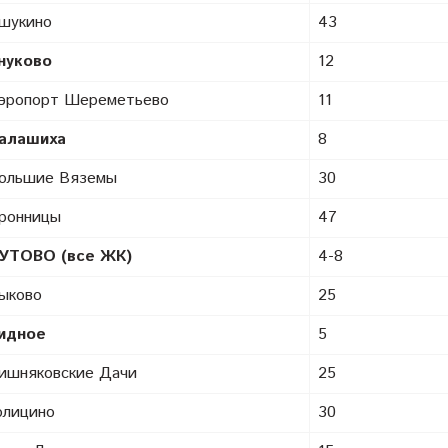
шукино
43
нуково
12
эропорт Шереметьево
11
алашиха
8
ольшие Вяземы
30
ронницы
47
УТОВО (все ЖК)
4-8
ыково
25
идное
5
ишняковские Дачи
25
олицино
30