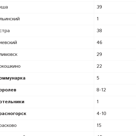
кша
39
льинский
1
стра
38
иевский
46
лимовск
29
окошкино
22
оммунарка
5
оролев
8-12
отельники
1
расногорск
4-10
расково
15