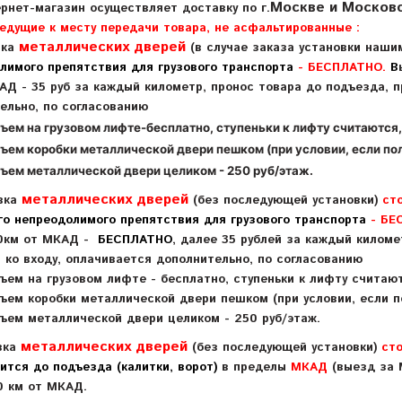
Москве и Московс
рнет-магазин осуществляет доставку по г.
ведущие к месту передачи товара, не асфальтированные :
металлических дверей
вка
(в случае заказа установки наши
лимого препятствия для грузового транспорта
- БЕСПЛАТНО.
В
АД - 35 руб за каждый километр,
п
ронос товара до подъезда, 
тельно, по согласованию
дъем на грузовом лифте-бесплатно, ступеньки к лифту 
ъем коробки металлической двери пешком (при условии, если по
ъем металлической двери целиком - 250 руб/этаж.
металлических дверей
вка
(без последующей установки)
ст
го непреодолимого препятствия для грузового транспорта
- БЕ
0км от МКАД -
БЕСПЛАТНО
, далее 35 рублей за каждый килом
да ко входу, оплачивается дополнительно, по с
дъем на грузовом лифте - бесплатно, ступеньки к
ъем коробки металлической двери пешком (при условии, если п
ъем металлической двери целиком - 250 руб/этаж.
металлических дверей
вка
(без последующей установки)
ст
ится до подъезда (калитки, ворот)
в пределы
МКАД
(выезд за 
 км от МКАД.