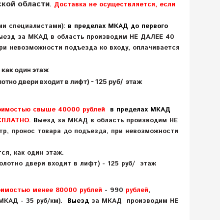
кой области
.
Доставка не осуществляется, если
ми специалистами):
в пределах МКАД до первого
ыезд за МКАД
в область
производим НЕ ДАЛЕЕ 40
при невозможности подъезда ко входу, оплачивается
считаются, как один этаж
лотно двери входит в лифт)
- 125 руб/ этаж
оимостью свыше 40000 рублей
в пределах МКАД
СПЛАТНО.
В
ыезд за МКАД
в область
производим НЕ
етр,
п
ронос товара до подъезда, при невозможности
огласованию
 лифту считаются, как один этаж.
олотно двери входит в лифт) - 125 руб/ этаж
оимостью менее 80000 рублей
- 990
рублей
,
МКАД - 35 руб/км).
Выезд
за МКАД
производим НЕ