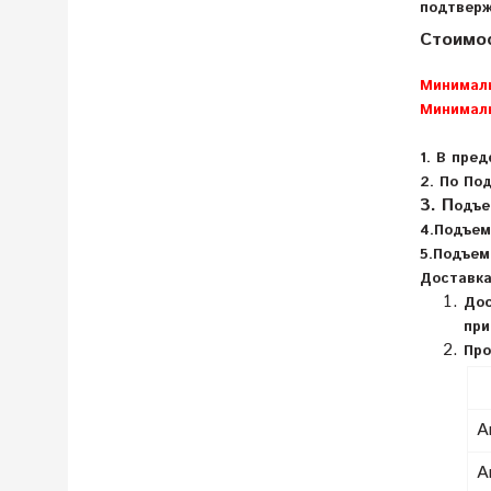
подтверж
Стоимос
Минималь
Минималь
1.
В
пред
2. По По
3.
П
одъе
4.П
одъем
5.Подъем
Доставка
Дос
при
Про
А
А