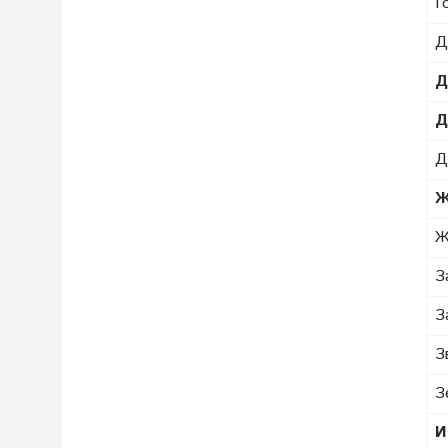
Г
Д
Д
Д
Д
Ж
Ж
З
З
З
З
И