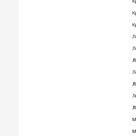
К
К
К
Л
Л
Л
Л
Л
Л
Л
М
М