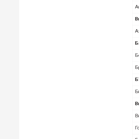
А
В
А
Б
Б
Б
Б
Б
В
В
Г