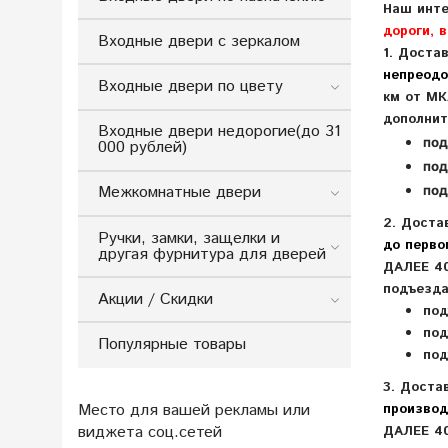
Наш инте
дороги, 
Входные двери с зеркалом
1. Доста
непреодо
Входные двери по цвету
км от МК
дополни
Входные двери недорогие(до 31
по
000 рублей)
под
Межкомнатные двери
под
2. Доста
Ручки, замки, защелки и
до перво
другая фурнитура для дверей
ДАЛЕЕ 4
подъез
Акции / Скидки
по
под
Популярные товары
под
3. Доста
Место для вашей рекламы или
производ
виджета соц.сетей
ДАЛЕЕ 40