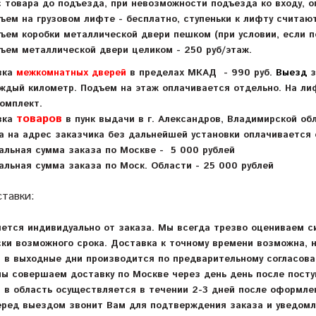
с товара до подъезда, при невозможности подъезда ко входу, 
ъем на грузовом лифте - бесплатно, ступеньки к лифту считают
ъем коробки металлической двери пешком (при условии, если п
ъем металлической двери целиком - 250 руб/этаж.
вка
межкомнатных дверей
в пределах МКАД - 990 руб.
Выезд
з
аждый километр.
Подъем на этаж оплачивается отдельно. На лифт
омплект.
товаров
вка
в пунк выдачи в г. Александров, Владимирской об
а на адрес заказчика без дальнейшей установки оплачивается 
альная сумма заказа по Москве - 5 000 рублей
альная сумма заказа по Моск. Области - 25 000 рублей
ставки:
ется индивидуально от заказа. Мы всегда трезво оцениваем 
ки возможного срока. Доставка к точному времени возможна, н
 в выходные дни производится по предварительному согласов
ы совершаем доставку по Москве через день день после посту
 в область осуществляется в течении 2-3 дней после оформле
еред выездом звонит Вам для подтверждения заказа и уведомл