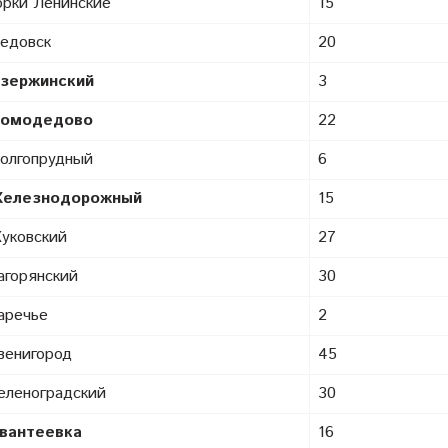
орки Ленинские
15
едовск
20
зержинский
3
омодедово
22
олгопрудный
6
елезнодорожный
15
уковский
27
агорянский
30
аречье
2
венигород
45
еленоградский
30
вантеевка
16