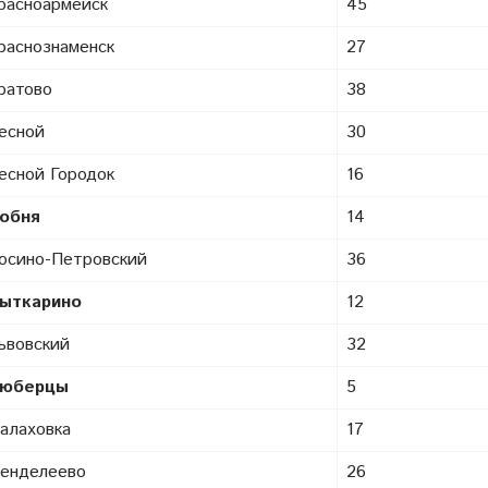
расноармейск
45
раснознаменск
27
ратово
38
есной
30
есной Городок
16
обня
14
осино-Петровский
36
ыткарино
12
ьвовский
32
юберцы
5
алаховка
17
енделеево
26