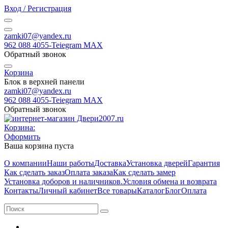
Вход / Регистрация
zamki07@yandex.ru
962 088 4055-Teiegram МАХ
Обратный звонок
Корзина
Блок в верхней панели
zamki07@yandex.ru
962 088 4055-Teiegram МАХ
Обратный звонок
Корзина:
Оформить
Ваша корзина пуста
О компании
Наши работы
Доставка
Установка дверей
Гарантия
Как сделать заказ
Оплата заказа
Как сделать замер
Установка доборов и наличников.
Условия обмена и возврата
Контакты
Личный кабинет
Все товары
Каталог
Блог
Оплата