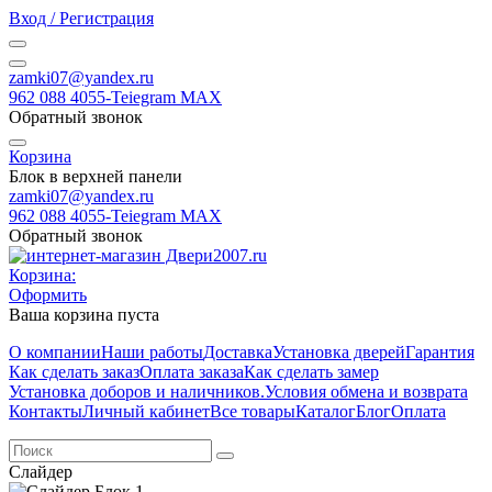
Вход / Регистрация
zamki07@yandex.ru
962 088 4055-Teiegram МАХ
Обратный звонок
Корзина
Блок в верхней панели
zamki07@yandex.ru
962 088 4055-Teiegram МАХ
Обратный звонок
Корзина:
Оформить
Ваша корзина пуста
О компании
Наши работы
Доставка
Установка дверей
Гарантия
Как сделать заказ
Оплата заказа
Как сделать замер
Установка доборов и наличников.
Условия обмена и возврата
Контакты
Личный кабинет
Все товары
Каталог
Блог
Оплата
Слайдер