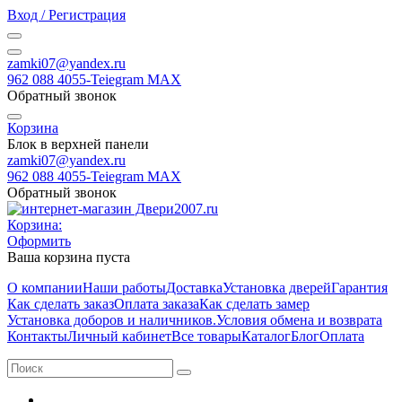
Вход / Регистрация
zamki07@yandex.ru
962 088 4055-Teiegram МАХ
Обратный звонок
Корзина
Блок в верхней панели
zamki07@yandex.ru
962 088 4055-Teiegram МАХ
Обратный звонок
Корзина:
Оформить
Ваша корзина пуста
О компании
Наши работы
Доставка
Установка дверей
Гарантия
Как сделать заказ
Оплата заказа
Как сделать замер
Установка доборов и наличников.
Условия обмена и возврата
Контакты
Личный кабинет
Все товары
Каталог
Блог
Оплата