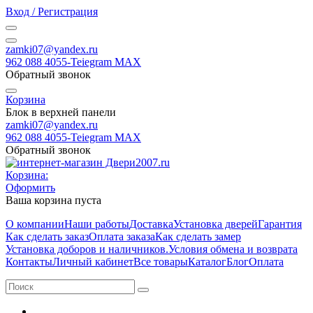
Вход / Регистрация
zamki07@yandex.ru
962 088 4055-Teiegram МАХ
Обратный звонок
Корзина
Блок в верхней панели
zamki07@yandex.ru
962 088 4055-Teiegram МАХ
Обратный звонок
Корзина:
Оформить
Ваша корзина пуста
О компании
Наши работы
Доставка
Установка дверей
Гарантия
Как сделать заказ
Оплата заказа
Как сделать замер
Установка доборов и наличников.
Условия обмена и возврата
Контакты
Личный кабинет
Все товары
Каталог
Блог
Оплата