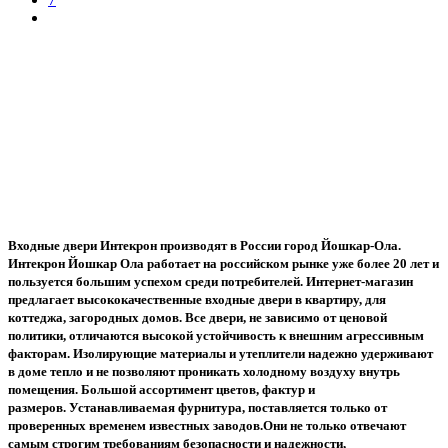
Входные двери Интекрон производят в России город Йошкар-Ола.
Интекрон Йошкар Ола работает на российском рынке уже более 20 лет и
пользуется большим успехом среди потребителей. Интернет-магазин
предлагает высококачественные входные двери в квартиру, для
коттеджа, загородных домов.
Все двери, не зависимо от ценовой
политики, отличаются высокой устойчивость к внешним агрессивным
факторам.
Изолирующие материалы и утеплители надежно удерживают
в доме тепло и не позволяют проникать холодному воздуху внутрь
помещения.
Большой ассортимент цветов, фактур и
размеров.
Устанавливаемая фурнитура, поставляется только от
проверенных временем известных заводов.
Они не только отвечают
самым строгим требованиям безопасности и надежности,