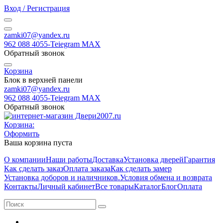
Вход / Регистрация
zamki07@yandex.ru
962 088 4055-Teiegram МАХ
Обратный звонок
Корзина
Блок в верхней панели
zamki07@yandex.ru
962 088 4055-Teiegram МАХ
Обратный звонок
Корзина:
Оформить
Ваша корзина пуста
О компании
Наши работы
Доставка
Установка дверей
Гарантия
Как сделать заказ
Оплата заказа
Как сделать замер
Установка доборов и наличников.
Условия обмена и возврата
Контакты
Личный кабинет
Все товары
Каталог
Блог
Оплата