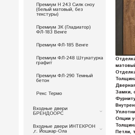
Премиум Н 243 Силк сноу
(белый матовый, без
текстуры)
Премиум 3К (Гладиатор)
ФЛ-183 Венге
Премиум ФЛ-185 Венге
Премиум ФЛ-248 Штукатурка
Отделк
графит
матовы
Отделк
Премиум ФЛ-290 Темный
Толщин
бетон
Дверна
Замки, 
Рекс Термо
Фурниту
Внутрен
Входные двери
Уплотн
БРЕНДООРС
Опции у
Толщин
Входные двери ИНТЕКРОН
,г. Йошкар-Ола
Петли, 