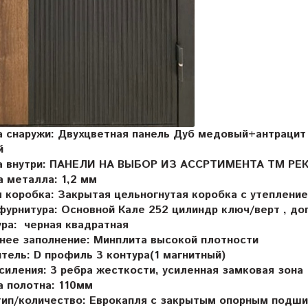
а снаружи:
Двухцветная панель Дуб медовый+антрацит 
й
а внутри: ПАНЕЛИ НА ВЫБОР ИЗ АССРТИМЕНТА ТМ РЕ
а металла:
1,2 мм
я коробка:
Закрытая цельногнутая коробка с утеплени
фурнитура:
Основной Кале 252 цилиндр ключ/верт , до
ра: черная квадратная
нее заполнение:
Минплита высокой плотности
итель:
D профиль 3 контура(1 магнитный)
силения:
3 ребра жесткости, усиленная замковая зона
а полотна:
110мм
тип/количество:
Еврокапля с закрытым опорным подшип