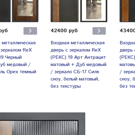
руб
42400 руб
43400
 металлическая
Входная металлическая
Входна
 зеркалом RеX
дверь с зеркалом RеX
дверь 
19 Черный
(РЕКС) 19 Арт Антрацит
(РЕКС)
уб медовый /
матовый + Дуб медовый
матов
ль Орех темный
/ зеркало СБ-17 Силк
/ зерк
сноу, белый матовый,
сноу, 
без текстуры
без те