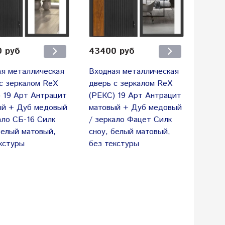
 руб
43400 руб
я металлическая
Входная металлическая
с зеркалом RеX
дверь с зеркалом RеX
 19 Арт Антрацит
(РЕКС) 19 Арт Антрацит
ый + Дуб медовый
матовый + Дуб медовый
ало СБ-16 Силк
/ зеркало Фацет Силк
белый матовый,
сноу, белый матовый,
кстуры
без текстуры