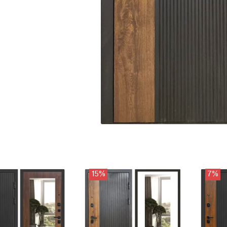
15%
7%