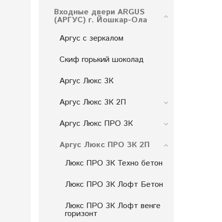
Входные двери ARGUS
(АРГУС) г. Йошкар-Ола
Аргус с зеркалом
Скиф горький шоколад
Аргус Люкс 3К
Аргус Люкс 3К 2П
Аргус Люкс ПРО 3К
Аргус Люкс ПРО 3К 2П
Люкс ПРО 3К Техно бетон
Люкс ПРО 3К Лофт Бетон
Люкс ПРО 3К Лофт венге
горизонт