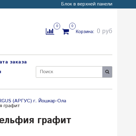
Блок в верхней панели
0
0
0 руб
Корзина:
ата заказа
ы
RGUS (АРГУС) г. Йошкар-Ола
я графит
ельфия графит