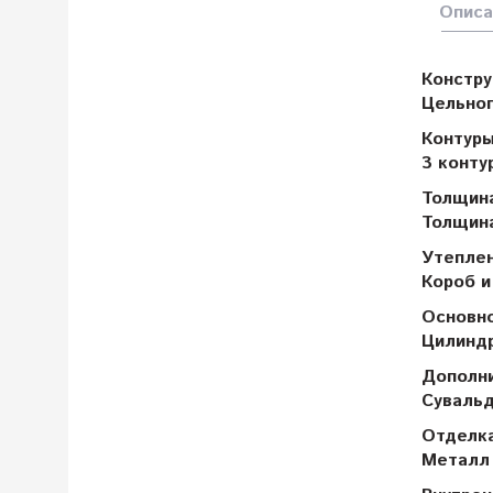
Описа
Констру
Цельног
Контуры
3 конту
Толщина
Толщина
Утепле
Короб и
Основн
Цилиндр
Дополн
Сувальд
Отделка
Металл 