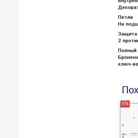
Внутрен
Декорат
Петли
На подш
Защита 
2 проти
Полный
Бронена
ключ-ве
Пох
5%