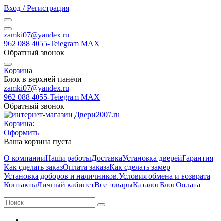
Вход / Регистрация
zamki07@yandex.ru
962 088 4055-Teiegram МАХ
Обратный звонок
Корзина
Блок в верхней панели
zamki07@yandex.ru
962 088 4055-Teiegram МАХ
Обратный звонок
Корзина:
Оформить
Ваша корзина пуста
О компании
Наши работы
Доставка
Установка дверей
Гарантия
Как сделать заказ
Оплата заказа
Как сделать замер
Установка доборов и наличников.
Условия обмена и возврата
Контакты
Личный кабинет
Все товары
Каталог
Блог
Оплата