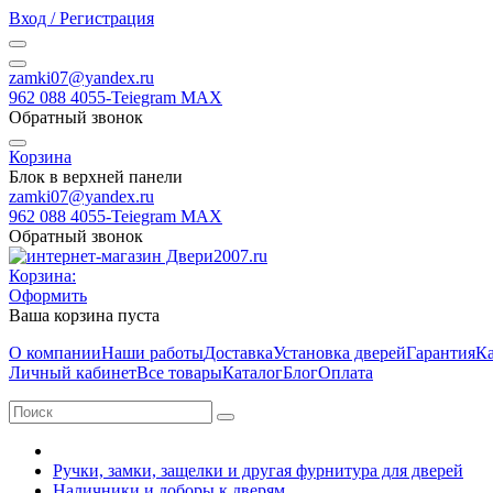
Вход / Регистрация
zamki07@yandex.ru
962 088 4055-Teiegram МАХ
Обратный звонок
Корзина
Блок в верхней панели
zamki07@yandex.ru
962 088 4055-Teiegram МАХ
Обратный звонок
Корзина:
Оформить
Ваша корзина пуста
О компании
Наши работы
Доставка
Установка дверей
Гарантия
Ка
Личный кабинет
Все товары
Каталог
Блог
Оплата
Ручки, замки, защелки и другая фурнитура для дверей
Наличники и доборы к дверям