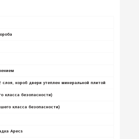
короба
лением
2 слоя, короб двери утеплен минеральной плитой
о класса безопасности)
шего класса безопасности)
адка Apecs