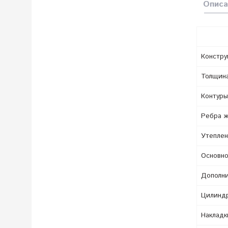
Описа
Констру
Толщина
Контуры
Ребра ж
Утеплен
Основно
Дополни
Цилиндр
Накладк