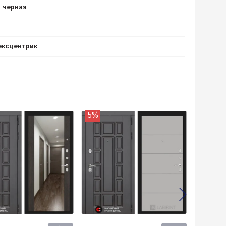
 черная
 эксцентрик
5%
5%