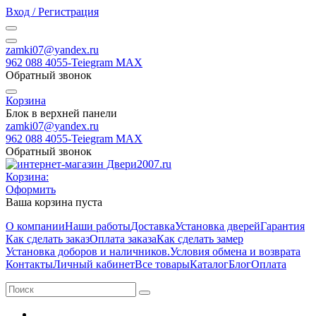
Вход / Регистрация
zamki07@yandex.ru
962 088 4055-Teiegram МАХ
Обратный звонок
Корзина
Блок в верхней панели
zamki07@yandex.ru
962 088 4055-Teiegram МАХ
Обратный звонок
Корзина:
Оформить
Ваша корзина пуста
О компании
Наши работы
Доставка
Установка дверей
Гарантия
Как сделать заказ
Оплата заказа
Как сделать замер
Установка доборов и наличников.
Условия обмена и возврата
Контакты
Личный кабинет
Все товары
Каталог
Блог
Оплата