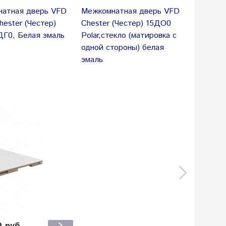
атная дверь VFD
Межкомнатная дверь VFD
ester (Честер)
Chester (Честер) 15ДО0
5ДГ0, Белая эмаль
Polar,стекло (матировка с
одной стороны) белая
эмаль
0 руб