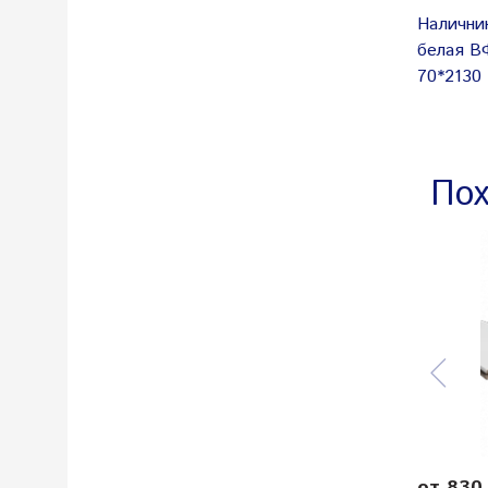
Налични
белая В
70*2130
Пох
от 830