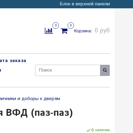
Блок в верхней панели
0
0
0 руб
Корзина:
ата заказа
ы
личники и доборы к дверям
я ВФД (паз-паз)
В наличии