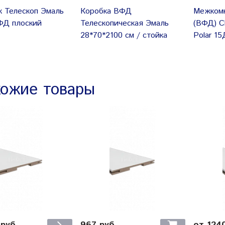
к Телескоп Эмаль
Коробка ВФД
Межкомн
ФД плоский
Телескопическая Эмаль
(ВФД) Ch
28*70*2100 см / стойка
Polar 1
ожие товары
967 руб
 руб
от 124