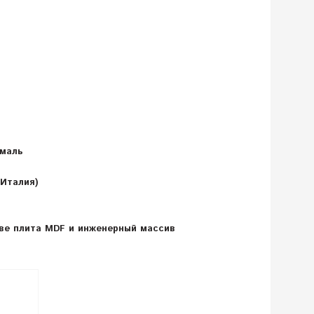
эмаль
Италия)
ове плита MDF и инженерный массив