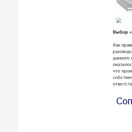
Выбор «
Как пра
руковод
данного
оказалос
что про
собстве
ответств
Соп