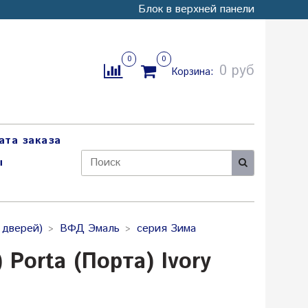
Блок в верхней панели
0
0
0 руб
Корзина:
ата заказа
ы
 дверей)
ВФД Эмаль
серия Зима
orta (Порта) Ivory