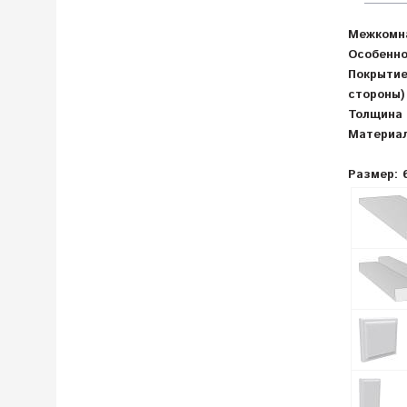
Межкомна
Особенно
Покрыти
с
Толщина
Материал
Размер: 