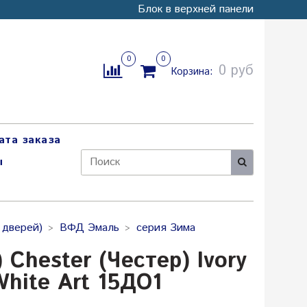
Блок в верхней панели
0
0
0 руб
Корзина:
ата заказа
ы
 дверей)
ВФД Эмаль
серия Зима
hester (Честер) Ivory
White Art 15ДO1