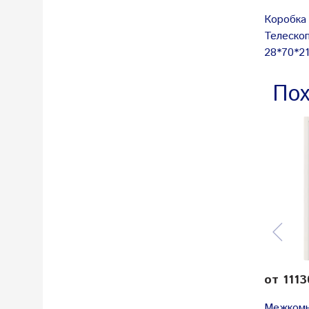
Коробка
Телеско
28*70*21
Пох
от 1113
Межкомн