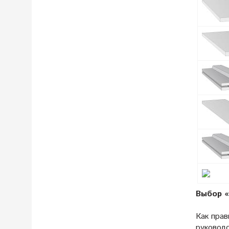
Выбор «
Как пра
руковод