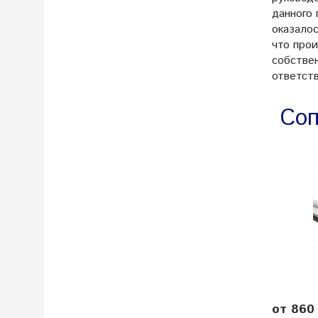
данного
оказалос
что про
собстве
ответств
Соп
от 860