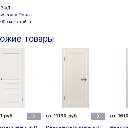
 ВФД
пическая Эмаль
00 см / стойка
ожие товары
0 руб
от 11130 руб
от 161
атная дверь VFD
Межкомнатная дверь VFD
Межкомн