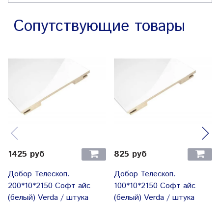
Цвет:
Белый матовый
Сопутствующие товары
Количество замков:
2
Гардиан 32.11 (
Замок основной:
цилиндровый)
Замок
Гардиан 30.01 (
дополнительный:
сувальдный)
порог
да
Ручка: PoliDore 26
Фурнитура:
Задвижка: Crit
1425 руб
825 руб
глазок
да
Добор Телескоп.
Добор Телескоп.
броненакладка
Врезная
200*10*2150 Софт айс
100*10*2150 Софт айс
(белый) Verda / штука
(белый) Verda / штука
Цвет фурнитуры:
хром
Цельно-гнутый замкнутый