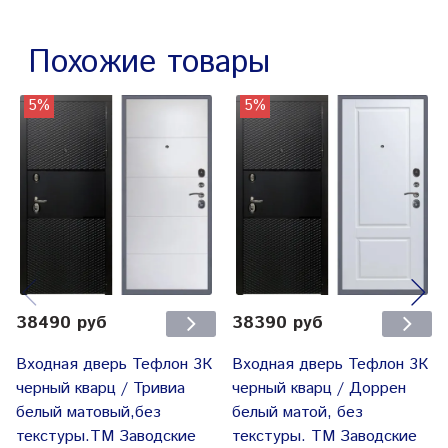
Тип короба:
профиль и загнутым
наличником
Похожие товары
Дополнительные
задвижка, эксцентрик.
запирающие
5%
5%
Противосъемные штыри
устройства:
860 x 2050 мм, 960 x 2050
Размеры по коробу:
мм
Изготовление на
заказ по
да
индивидуальным
параметрам:
38490 руб
38390 руб
Входная дверь Тефлон 3К
Входная дверь Тефлон 3К
черный кварц / Тривиа
черный кварц / Доррен
белый матовый,без
белый матой, без
текстуры.ТМ Заводские
текстуры. ТМ Заводские