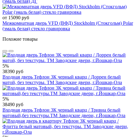
(эмаль белая) ДГ
от 15090 руб
Межкомнатная дверь VFD (ВФД) Stockholm (Стокгольм) Polar
(эмаль белая) стекло гравировка
Похожие товары
5%
38390 руб
Входная дверь Тефлон 3К черный кварц / Доррен белый
матой, без текстуры. ТМ Заводские двери, г.Йошкар-Ола
5%
38490 руб
Входная дверь Тефлон 3К черный кварц / Тривиа белый
матовый,без текстуры.ТМ Заводские двери, г.Йошкар-Ола