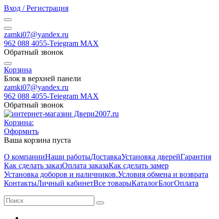
Вход / Регистрация
zamki07@yandex.ru
962 088 4055-Teiegram МАХ
Обратный звонок
Корзина
Блок в верхней панели
zamki07@yandex.ru
962 088 4055-Teiegram МАХ
Обратный звонок
Корзина:
Оформить
Ваша корзина пуста
О компании
Наши работы
Доставка
Установка дверей
Гарантия
Как сделать заказ
Оплата заказа
Как сделать замер
Установка доборов и наличников.
Условия обмена и возврата
Контакты
Личный кабинет
Все товары
Каталог
Блог
Оплата