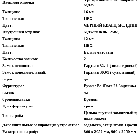
Внешняя отделка:
МДФ
Толщина:
16 мм
Тип пленки:
ПВХ
Цвет:
ЧЕРНЫЙ КВАРЦ/МОЛДИН
Внутренняя отделка:
МДФ панель 12мм,
Толщина:
12 мм
Тип пленки:
ПВХ
Цвет:
Белый матовый
Количество замков:
2
Замок основной:
Гардиан 32.11 ( цилиндровый
Замок дополнительный:
Гардиан 30.01 ( сувальдный)
порог
да
Фурнитура:
Ручка: PoliDore 26 Задвижка:
глазок
да
броненакладка
Врезная
Цвет фурнитуры:
хром
Цельно-гнутый замкнутый п
Тип короба:
наличником
Дополнительные запирающие устройства:
задвижка, эксцентрик. Прот
Размеры по коробу:
860 x 2050 мм, 960 x 2050 мм