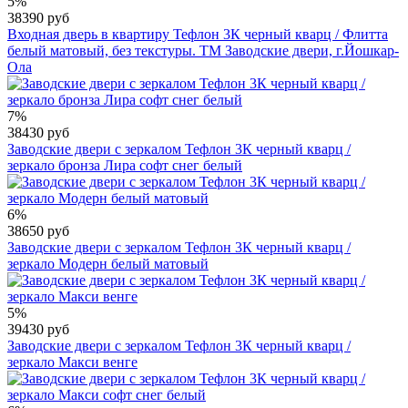
5%
38390 руб
Входная дверь в квартиру Тефлон 3К черный кварц / Флитта
белый матовый, без текстуры. ТМ Заводские двери, г.Йошкар-
Ола
7%
38430 руб
Заводские двери с зеркалом Тефлон 3К черный кварц /
зеркало бронза Лира софт снег белый
6%
38650 руб
Заводские двери с зеркалом Тефлон 3К черный кварц /
зеркало Модерн белый матовый
5%
39430 руб
Заводские двери с зеркалом Тефлон 3К черный кварц /
зеркало Макси венге