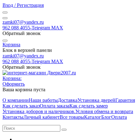
Вход / Регистрация
zamki07@yandex.ru
962 088 4055-Teiegram МАХ
Обратный звонок
Корзина
Блок в верхней панели
zamki07@yandex.ru
962 088 4055-Teiegram МАХ
Обратный звонок
Корзина:
Оформить
Ваша корзина пуста
О компании
Наши работы
Доставка
Установка дверей
Гарантия
Как сделать заказ
Оплата заказа
Как сделать замер
Установка доборов и наличников.
Условия обмена и возврата
Контакты
Личный кабинет
Все товары
Каталог
Блог
Оплата