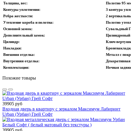
Толщина, вес:
Полотно 95 мм
Контуры уплотнения:
3 контура упл
Ребра жесткости:
2 вертикальны
Утепление короба и полотна:
Полотно утепл
Основной замок:
Сувальдный Г
Дополнительный замок:
Цилиндровый 
Цилиндр:
Ключ-вертушк
Накладки:
Броненакладка
Внешняя отделка:
Металл с пок
Внутренняя отделка:
Декоративная
Комплектация:
Ночная задвиж
Похожие товары
39905 руб
Входная дверь в квартиру с зеркалом Максимум Лабиринт
Urban (Урбан) Грей Софт
39905 руб