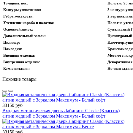
Толщина, вес:
Полотно 95 мм
Контуры уплотнения:
3 контура упл
Ребра жесткости:
2 вертикальны
Утепление короба и полотна:
Полотно утепл
Основной замок:
Сувальдный Г
Дополнительный замок:
Цилиндровый 
Цилиндр:
Ключ-вертушк
Накладки:
Броненакладка
Внешняя отделка:
Металл с пок
Внутренняя отделка:
Декоративная
Комплектация:
Ночная задвиж
Похожие товары
33150 руб
Входная металлическая дверь Лабиринт Classic (Классик)
антик медный с Зеркалом Максимум - Белый софт
33150 руб