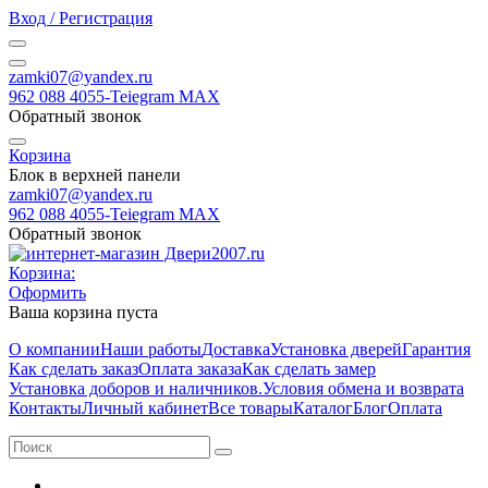
Вход / Регистрация
zamki07@yandex.ru
962 088 4055-Teiegram МАХ
Обратный звонок
Корзина
Блок в верхней панели
zamki07@yandex.ru
962 088 4055-Teiegram МАХ
Обратный звонок
Корзина:
Оформить
Ваша корзина пуста
О компании
Наши работы
Доставка
Установка дверей
Гарантия
Как сделать заказ
Оплата заказа
Как сделать замер
Установка доборов и наличников.
Условия обмена и возврата
Контакты
Личный кабинет
Все товары
Каталог
Блог
Оплата