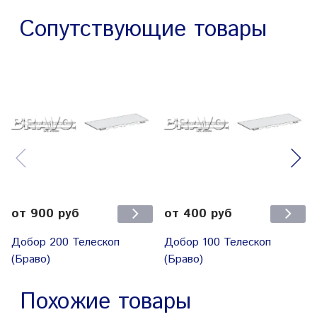
Шпонка Без отделки ХДФ
Сопутствующие товары
2050*55*3
Притворная планка
2000*30*8
от 900 руб
от 400 руб
Добор 200 Телескоп
Добор 100 Телескоп
(Браво)
(Браво)
Похожие товары