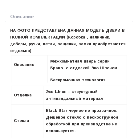
Описание
НА ФОТО ПРЕДСТАВЛЕНА ДАННАЯ МОДЕЛЬ ДВЕРИ В
ПОЛНОЙ КОМПЛЕКТАЦИИ (Коробка , наличник,
доборы, ручки, петли, защелки, замки приобретаются
отдельно)
Межкомнатная дверь серии
Описание
Браво с отделкой Эко Шпоном.
Бескромочная технология
Особенности
производства, профиль без
Эко Шпон - структурный
пустот и ДСП.
Отделка
антивандальный материал
Композитный мебельный щит на
Black Star черное не прозрачное.
Материал
основе высококачественного
Дешевое стекло с пескоструйной
соснового бруса и MDF.
Стекло
обработкой при производстве не
используется.