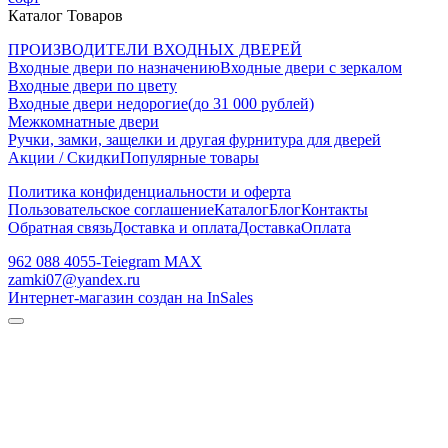
Каталог Товаров
ПРОИЗВОДИТЕЛИ ВХОДНЫХ ДВЕРЕЙ
Входные двери по назначению
Входные двери с зеркалом
Входные двери по цвету
Входные двери недорогие(до 31 000 рублей)
Межкомнатные двери
Ручки, замки, защелки и другая фурнитура для дверей
Акции / Скидки
Популярные товары
Политика конфиденциальности и оферта
Пользовательское соглашение
Каталог
Блог
Контакты
Обратная связь
Доставка и оплата
Доставка
Оплата
962 088 4055-Teiegram МАХ
zamki07@yandex.ru
Интернет-магазин создан на InSales