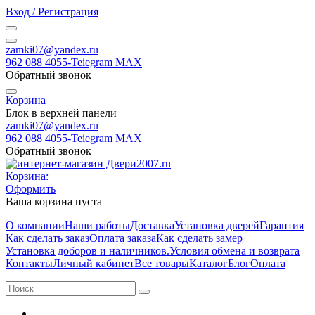
Вход / Регистрация
zamki07@yandex.ru
962 088 4055-Teiegram МАХ
Обратный звонок
Корзина
Блок в верхней панели
zamki07@yandex.ru
962 088 4055-Teiegram МАХ
Обратный звонок
Корзина:
Оформить
Ваша корзина пуста
О компании
Наши работы
Доставка
Установка дверей
Гарантия
Как сделать заказ
Оплата заказа
Как сделать замер
Установка доборов и наличников.
Условия обмена и возврата
Контакты
Личный кабинет
Все товары
Каталог
Блог
Оплата