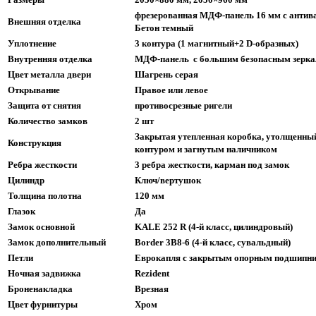
фрезерованная МДФ-панель 16 мм с антив
Внешняя отделка
Бетон темный
Уплотнение
3 контура
(1 магнитный+2 D-образных)
Внутренняя отделка
МДФ-панель с большим безопасным зеркал
Цвет металла двери
Шагрень серая
Открывание
Правое или левое
Защита от снятия
противосрезные ригели
Количество замков
2 шт
Закрытая утепленная коробка,
утолщенный
Конструкция
контуром и загнутым наличником
Ребра жесткости
3 ребра жесткости,
карман под замок
Цилиндр
Ключ/вертушок
Толщина полотна
120 мм
Глазок
Да
Замок основной
KALE 252 R (4-й класс, цилиндровый)
Замок дополнительный
Border 3B8-6 (4-й класс, сувальдный)
Петли
Еврокапля с закрытым опорным подшипник
Ночная задвижка
Rezident
Броненакладка
Врезная
Цвет фурнитуры
Хром