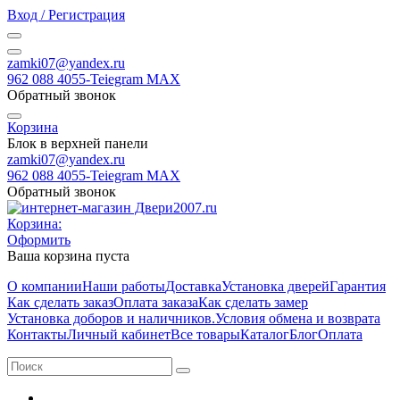
Вход / Регистрация
zamki07@yandex.ru
962 088 4055-Teiegram МАХ
Обратный звонок
Корзина
Блок в верхней панели
zamki07@yandex.ru
962 088 4055-Teiegram МАХ
Обратный звонок
Корзина:
Оформить
Ваша корзина пуста
О компании
Наши работы
Доставка
Установка дверей
Гарантия
Как сделать заказ
Оплата заказа
Как сделать замер
Установка доборов и наличников.
Условия обмена и возврата
Контакты
Личный кабинет
Все товары
Каталог
Блог
Оплата