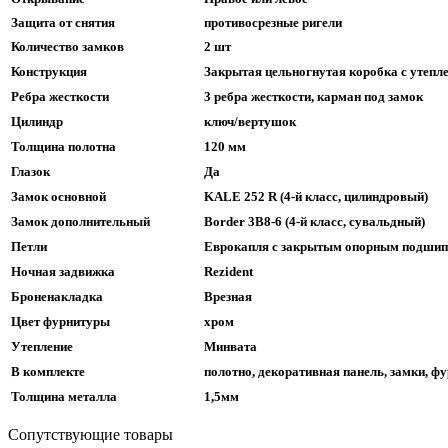
Защита от снятия
противосрезные ригели
Количество замков
2 шт
Конструкция
Закрытая цельногнутая коробка с утепл
Ребра жесткости
3 ребра жесткости, карман под замок
Цилиндр
ключ/вертушок
Толщина полотна
120 мм
Глазок
Да
Замок основной
KALE 252 R (4-й класс, цилиндровый)
Замок дополнительный
Border 3B8-6 (4-й класс, сувальдный)
Петли
Еврокапля с закрытым опорным подшипн
Ночная задвижка
Rezident
Броненакладка
Врезная
Цвет фурнитуры
хром
Утепление
Минвата
В комплекте
полотно, декоративная панель, замки, ф
Толщина металла
1,5мм
Сопутствующие товары