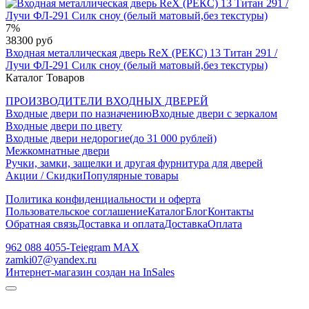
7%
38300 руб
Входная металлическая дверь RеX (РЕКС) 13 Титан 291 /
Лучи ФЛ-291 Силк сноу (белый матовый,без текстуры)
Каталог Товаров
ПРОИЗВОДИТЕЛИ ВХОДНЫХ ДВЕРЕЙ
Входные двери по назначению
Входные двери с зеркалом
Входные двери по цвету
Входные двери недорогие(до 31 000 рублей)
Межкомнатные двери
Ручки, замки, защелки и другая фурнитура для дверей
Акции / Скидки
Популярные товары
Политика конфиденциальности и оферта
Пользовательское соглашение
Каталог
Блог
Контакты
Обратная связь
Доставка и оплата
Доставка
Оплата
962 088 4055-Teiegram МАХ
zamki07@yandex.ru
Интернет-магазин создан на InSales