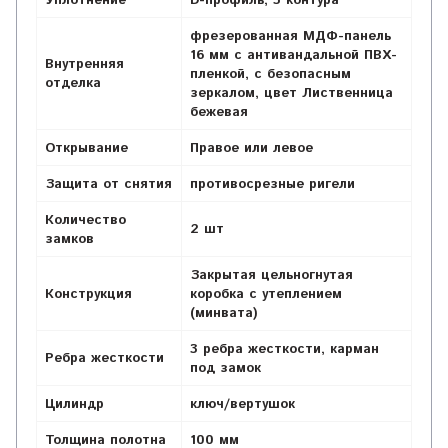
Уплотнение
D-профиль, 3 контура
фрезерованная МДФ-панель
16 мм с антивандальной ПВХ-
Внутренняя
пленкой,
с безопасным
отделка
зеркалом, цвет Лиственница
бежевая
Открывание
Правое или левое
Защита от снятия
противосрезные ригели
Количество
2 шт
замков
Закрытая цельногнутая
Конструкция
коробка с утеплением
(минвата)
3 ребра жесткости,
карман
Ребра жесткости
под замок
Цилиндр
ключ/вертушок
Толщина полотна
100 мм