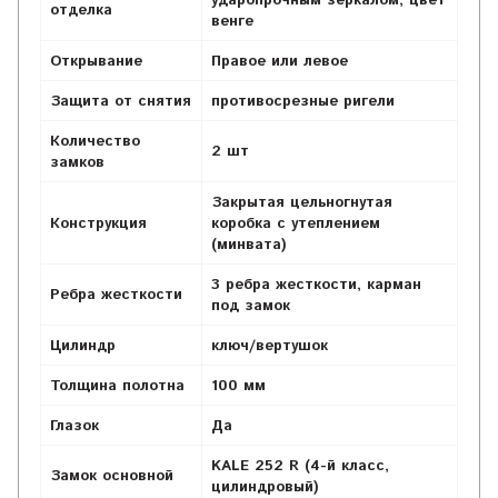
ударопрочным зеркалом, цвет
отделка
венге
Открывание
Правое или левое
Защита от снятия
противосрезные ригели
Количество
2 шт
замков
Закрытая цельногнутая
Конструкция
коробка с утеплением
(минвата)
3 ребра жесткости,
карман
Ребра жесткости
под замок
Цилиндр
ключ/вертушок
Толщина полотна
100 мм
Глазок
Да
KALE 252 R (4-й класс,
Замок основной
цилиндровый)