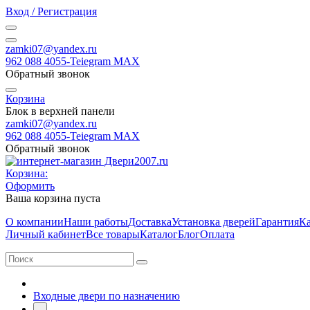
Вход / Регистрация
zamki07@yandex.ru
962 088 4055-Teiegram МАХ
Обратный звонок
Корзина
Блок в верхней панели
zamki07@yandex.ru
962 088 4055-Teiegram МАХ
Обратный звонок
Корзина:
Оформить
Ваша корзина пуста
О компании
Наши работы
Доставка
Установка дверей
Гарантия
Ка
Личный кабинет
Все товары
Каталог
Блог
Оплата
Входные двери по назначению
-