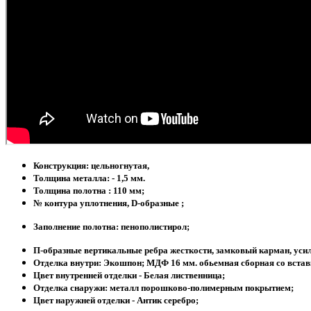
Конструкция: цельногнутая,
Толщина металла: - 1,5 мм.
Толщина полотна : 110 мм;
№ контура уплотнения, D-образные ;
Заполнение полотна:
пенополистирол;
П-образные вертикальные ребра жесткости, замковый карман, усил
Отделка внутри: Экошпон; МДФ 16 мм. обьемная сборная со встав
Цвет внутренней отделки - Белая лиственница;
Отделка снаружи: металл порошково-полимерным покрытием;
Цвет наружней отделки - Антик серебро;