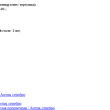
илиндр ключ / вертушка);
.01 ;
 стали - 2 шт;
нтик серебро