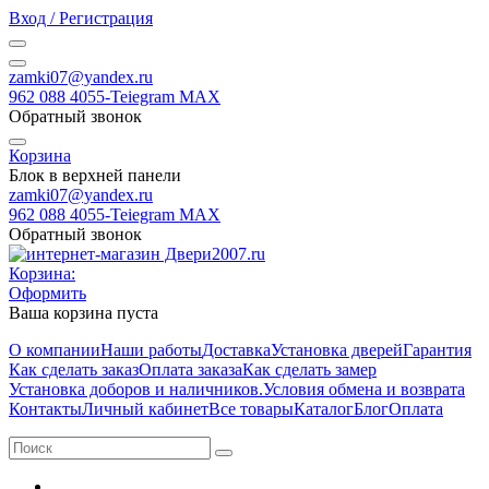
Вход / Регистрация
zamki07@yandex.ru
962 088 4055-Teiegram МАХ
Обратный звонок
Корзина
Блок в верхней панели
zamki07@yandex.ru
962 088 4055-Teiegram МАХ
Обратный звонок
Корзина:
Оформить
Ваша корзина пуста
О компании
Наши работы
Доставка
Установка дверей
Гарантия
Как сделать заказ
Оплата заказа
Как сделать замер
Установка доборов и наличников.
Условия обмена и возврата
Контакты
Личный кабинет
Все товары
Каталог
Блог
Оплата