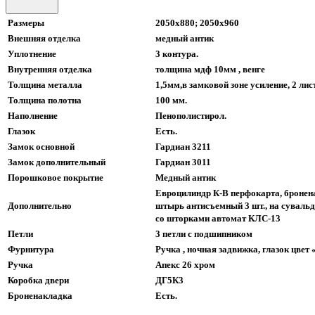
Размеры
2050х880; 2050х960
Внешняя отделка
медный антик
Уплотнение
3 контура.
Внутренняя отделка
толщина мдф 10мм , венге
Толщина металла
1,5мм,в замковой зоне усиление, 2 ли
Толщина полотна
100 мм.
Наполнение
Пенополистирол.
Глазок
Есть.
Замок основной
Гардиан 3211
Замок дополнительный
Гардиан 3011
Порошковое покрытие
Медный антик
Евроцилиндр К-В перфокарта, бронен
Дополнительно
штырь антисъемный 3 шт., на суваль
со шторками автомат КЛС-13
Петли
3 петли с подшипником
Фурнитура
Ручка , ночная задвижка, глазок цвет
Ручка
Апекс 26 хром
Коробка двери
ДГ5К3
Броненакладка
Есть.