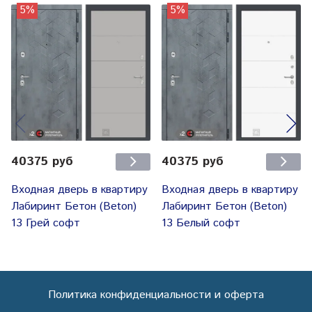
5%
5%
40375 руб
40375 руб
Входная дверь в квартиру
Входная дверь в квартиру
Лабиринт Бетон (Beton)
Лабиринт Бетон (Beton)
13 Грей софт
13 Белый софт
Политика конфиденциальности и оферта