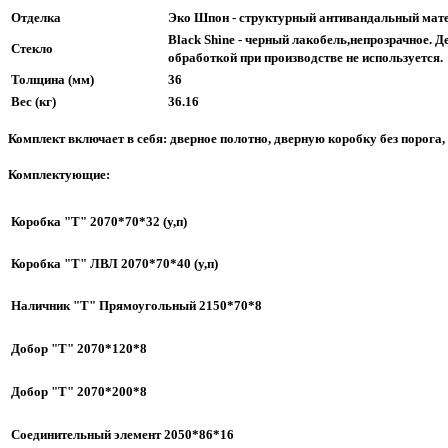
Отделка
Эко Шпон - структурный антивандальный мат
Black Shine - черный лакобель,непрозрачное. Д
Стекло
обработкой при производстве не используется.
Толщина (мм)
36
Вес (кг)
36.16
Комплект включает в себя: дверное полотно, дверную коробку без порога
Комплектующие:
Коробка "Т" 2070*70*32 (у,п)
Коробка "Т" ЛВЛ 2070*70*40 (у,п)
Наличник "Т" Прямоугольный 2150*70*8
Добор "Т" 2070*120*8
Добор "Т" 2070*200*8
Соединительный элемент 2050*86*16