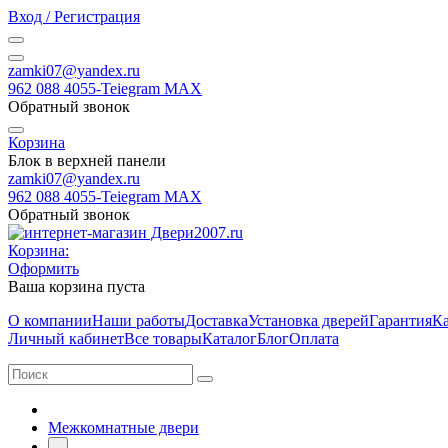
Вход / Регистрация
zamki07@yandex.ru
962 088 4055-Teiegram МАХ
Обратный звонок
Корзина
Блок в верхней панели
zamki07@yandex.ru
962 088 4055-Teiegram МАХ
Обратный звонок
Корзина:
Оформить
Ваша корзина пуста
О компании
Наши работы
Доставка
Установка дверей
Гарантия
Ка
Личный кабинет
Все товары
Каталог
Блог
Оплата
Межкомнатные двери
-