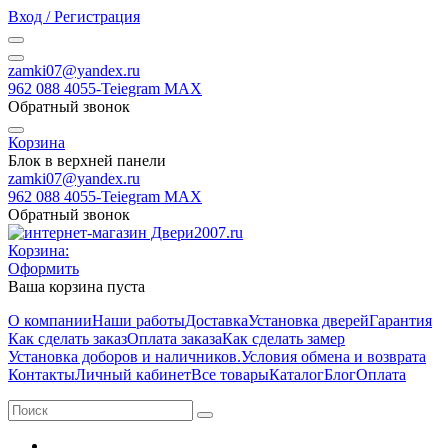
Вход / Регистрация
zamki07@yandex.ru
962 088 4055-Teiegram МАХ
Обратный звонок
Корзина
Блок в верхней панели
zamki07@yandex.ru
962 088 4055-Teiegram МАХ
Обратный звонок
Корзина:
Оформить
Ваша корзина пуста
О компании
Наши работы
Доставка
Установка дверей
Гарантия
Как сделать заказ
Оплата заказа
Как сделать замер
Установка доборов и наличников.
Условия обмена и возврата
Контакты
Личный кабинет
Все товары
Каталог
Блог
Оплата