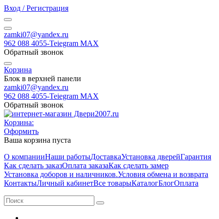
Вход / Регистрация
zamki07@yandex.ru
962 088 4055-Teiegram МАХ
Обратный звонок
Корзина
Блок в верхней панели
zamki07@yandex.ru
962 088 4055-Teiegram МАХ
Обратный звонок
Корзина:
Оформить
Ваша корзина пуста
О компании
Наши работы
Доставка
Установка дверей
Гарантия
Как сделать заказ
Оплата заказа
Как сделать замер
Установка доборов и наличников.
Условия обмена и возврата
Контакты
Личный кабинет
Все товары
Каталог
Блог
Оплата