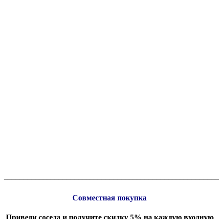
_______________________________________________________
Совместная покупка
Приведи соседа и получите скидку 5% на каждую входную