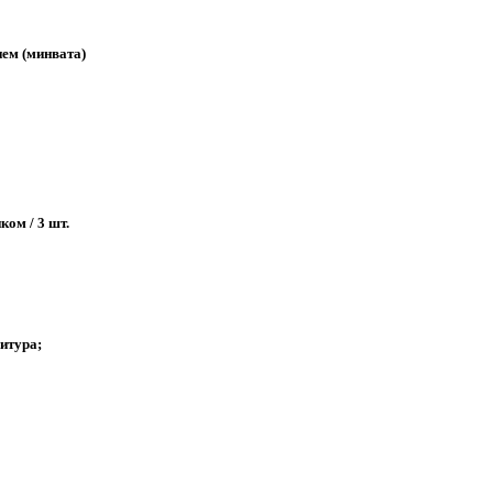
ием (минвата)
ом / 3 шт.
нитура;