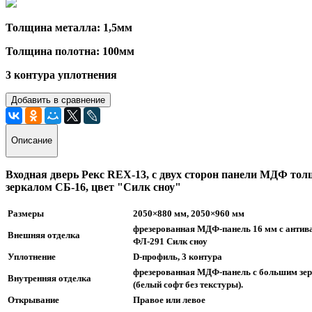
Толщина металла: 1,5мм
Толщина полотна: 100мм
3 контура уплотнения
Добавить в сравнение
Описание
Входная дверь Рекс REX-13, с двух сторон панели МДФ то
зеркалом СБ-16, цвет "Силк сноу"
Размеры
2050×880 мм, 2050×960 мм
фрезерованная МДФ-панель 16 мм с антив
Внешняя отделка
ФЛ-291 Силк сноу
Уплотнение
D-профиль, 3 контура
фрезерованная МДФ-панель с большим зерк
Внутренняя отделка
(белый софт без текстуры).
Открывание
Правое или левое