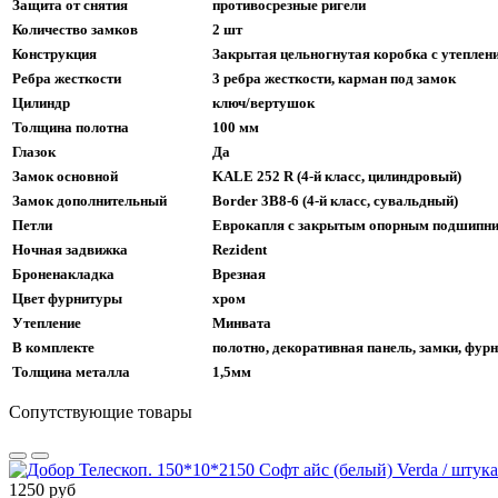
Защита от снятия
противосрезные ригели
Количество замков
2 шт
Конструкция
Закрытая цельногнутая коробка с утеплен
Ребра жесткости
3 ребра жесткости,
карман под замок
Цилиндр
ключ/вертушок
Толщина полотна
100 мм
Глазок
Да
Замок основной
KALE 252 R (4-й класс, цилиндровый)
Замок дополнительный
Border 3B8-6 (4-й класс, сувальдный)
Петли
Еврокапля с закрытым опорным подшипник
Ночная задвижка
Rezident
Броненакладка
Врезная
Цвет фурнитуры
хром
Утепление
Минвата
В комплекте
полотно, декоративная панель, замки, фур
Толщина металла
1,5мм
Сопутствующие товары
1250 руб