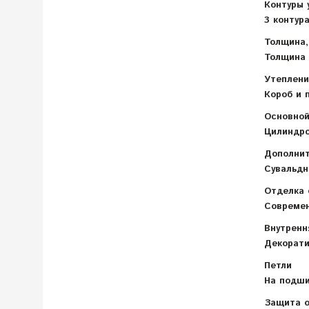
Контуры 
3 контур
Толщина,
Толщина 
Утеплени
Короб и 
Основной
Цилиндро
Дополнит
Сувальдн
Отделка 
Современ
Внутренн
Декорати
Петли
На подши
Защита о