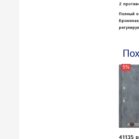
2 против
Полный к
Броненак
регулиру
Пох
5%
41135 