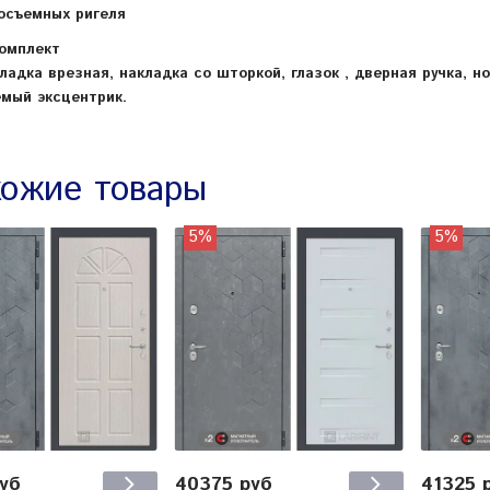
осъемных ригеля
омплект
ладка врезная, накладка со шторкой, глазок , дверная ручка, 
емый эксцентрик.
ожие товары
5%
5%
руб
40375 руб
41325 