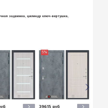
ночная задвижка, цилиндр ключ-вертушка,
5%
5%
руб
39615 руб
42655 