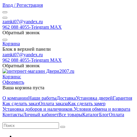
Вход / Регистрация
zamki07@yandex.ru
962 088 4055-Teiegram МАХ
Обратный звонок
Корзина
Блок в верхней панели
zamki07@yandex.ru
962 088 4055-Teiegram МАХ
Обратный звонок
Корзина:
Оформить
Ваша корзина пуста
О компании
Наши работы
Доставка
Установка дверей
Гарантия
Как сделать заказ
Оплата заказа
Как сделать замер
Установка доборов и наличников.
Условия обмена и возврата
Контакты
Личный кабинет
Все товары
Каталог
Блог
Оплата